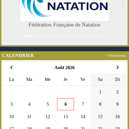
Précedent
Suiv
Fédération Française de Natation
CALENDRIER
+ d'évènements
Août 2026
Lu
Ma
Me
Je
Ve
Sa
Di
1
2
3
4
5
6
7
8
9
10
11
12
13
14
15
16
17
18
19
20
21
22
23