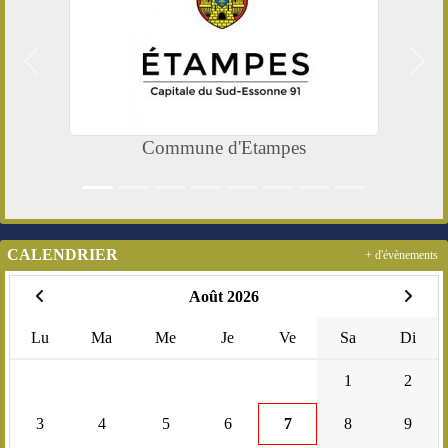
Précedent
Suiv
Commune d'Etampes
CALENDRIER
+ d'évènements
Août 2026
Lu
Ma
Me
Je
Ve
Sa
Di
1
2
3
4
5
6
7
8
9