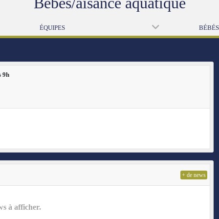
Bébés/aisance aquatique
ÉQUIPES
BÉBÉS 
s 9h
+ de news
 à afficher.