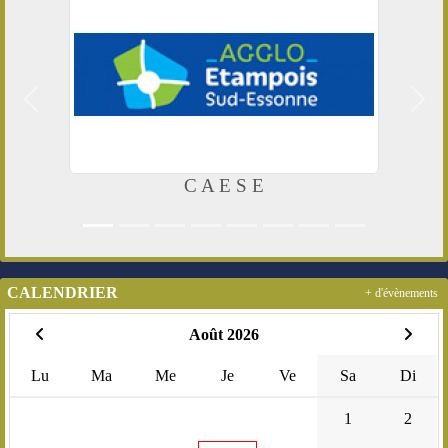
Précedent
Suiv
C A E S E
CALENDRIER
+ d'évènements
Août 2026
Lu
Ma
Me
Je
Ve
Sa
Di
1
2